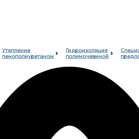
Утепление
Гидроизоляция
Специ
пенополиуретаном
полимочевиной
предл