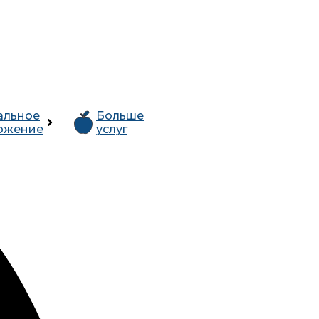
альное
Больше
ожение
услуг