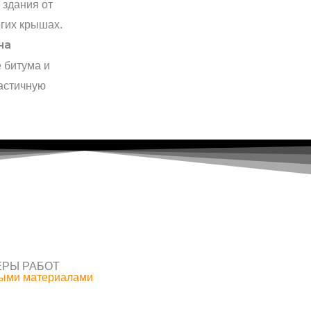
 здания от
огих крышах.
на
 битума и
астичную
РЫ РАБОТ
ыми материалами