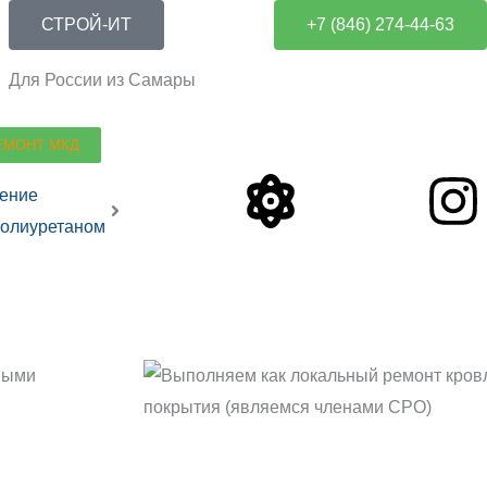
СТРОЙ-ИТ
+7 (846) 274-44-63
Для России из Самары
ЕМОНТ МКД
Atom
I
ение
олиуретаном
ными