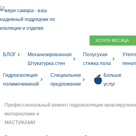
Перейти
к
содержимому
УСЛУГА МЕСЯЦА:
Р
БЛОГ
Механизированная
Полусухая
Утепл
Штукатурка стен
стяжка пола
пеноп
Гидроизоляция
Специальное
Больше
полимочевиной
предложение
услуг
Профессиональный ремонт гидроизоляции кровли
рулон
материалами и
МАСТИКАМИ