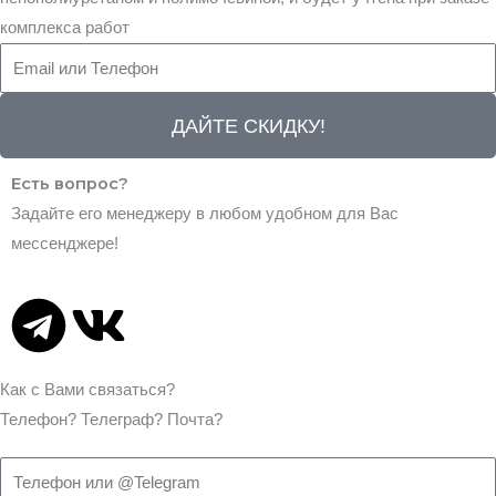
g
s
комплекса работ
r
a
ДАЙТЕ СКИДКУ!
a
p
Есть вопрос?
m
p
Задайте его менеджеру в любом удобном для Вас
мессенджере!
T
V
e
k
Как с Вами связаться?
l
Телефон?
Телеграф?
Почта?
e