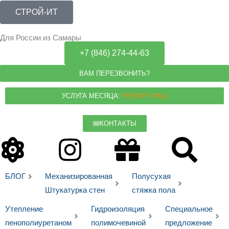
Перейти
СТРОЙ-ИТ
к
содержимому
Для России из Самары
+7 (846) 274-44-63
ВАМ ПЕРЕЗВОНИТЬ?
УСЛУГА МЕСЯЦА:
РЕМОНТ МКД
КОНТАКТЫ
Atom
Instagram
Gift
Sea
БЛОГ
Механизированная
Полусухая
Штукатурка стен
стяжка пола
Утепление
Гидроизоляция
Специальное
пенополиуретаном
полимочевиной
предложение