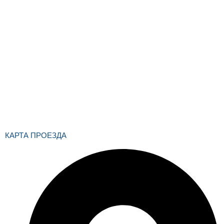
Присланное по e-mail сообщение, содержащее копию
заполненной формы заявки на сайте, не является ответом на
сообщение потребителя или подтверждением заказа со
стороны владельцев сайта
Заполняя формы на сайте, вы даете предварительного
согласия на получение рекламы, в форме рассылок и/или
звонков/сообщений на предоставленные контакты
КАРТА ПРОЕЗДА