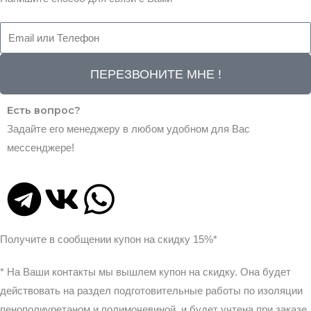
ПЕРЕЗВОНИТЕ МНЕ !
Есть вопрос?
Задайте его менеджеру в любом удобном для Вас
мессенджере!
T
V
W
e
k
h
Получите в сообщении
купон на скидку 15%*
l
a
* На Ваши контакты мы вышлем купон на скидку. Она будет
e
t
действовать на раздел подготовительные работы по изоляции
пенополиуретаном и полимочевиной, и будет учтена при заказе