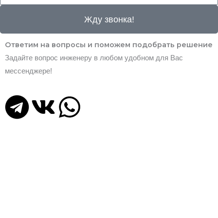
g
Жду звонка!
r
Ответим на вопросы и поможем подобрать решение
Задайте вопрос инженеру в любом удобном для Вас
a
мессенджере!
m
T
V
W
e
k
h
l
a
e
t
g
s