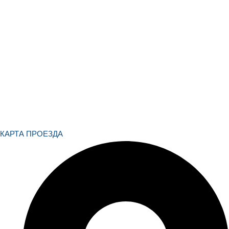
сайта никаких обязательств.
Присланное по e-mail сообщение, содержащее копию
заполненной формы заявки на сайте, не является ответом на
сообщение потребителя или подтверждением заказа со
стороны владельцев сайта
Заполняя формы на сайте, вы даете предварительного
согласия на получение рекламы, в форме рассылок и/или
звонков/сообщений на предоставленные контакты
КАРТА ПРОЕЗДА