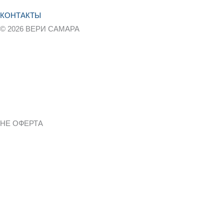
КОНТАКТЫ
© 2026 ВЕРИ САМАРА
О Компании
Политика конфиденциальности
Пользовательское соглашение
Карта сайта
Статьи
Доска объявлений
НЕ ОФЕРТА
Вся представленная на сайте информация, касающаяся
технических характеристик, стоимости услуг, носит
информационный характер и ни при каких условиях не является
публичной офертой.
Нажатие на кнопку «Заказать», а также последующее
заполнение тех или иных форм, не накладывает на владельцев