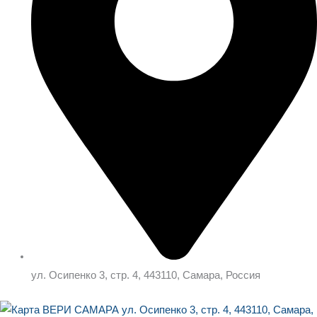
ул. Осипенко 3, стр. 4, 443110, Самара, Россия