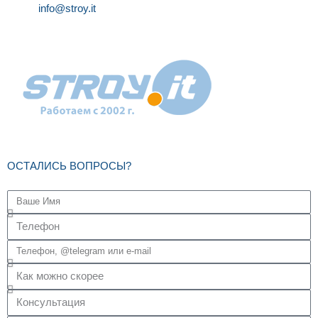
info@stroy.it
ОСТАЛИСЬ ВОПРОСЫ?
Имя
Как
с
Контакт
Вами
для
Когда
связаться?
связи
удобно
Что
ответить?
Вам