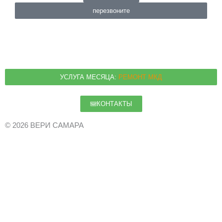
перезвоните
УСЛУГА МЕСЯЦА:
РЕМОНТ МКД
КОНТАКТЫ
© 2026 ВЕРИ САМАРА
О Компании
Политика конфиденциальности
Пользовательское соглашение
Карта сайта
Статьи
Доска объявлений