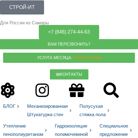
Перейти
СТРОЙ-ИТ
к
содержимому
Для России из Самары
+7 (846) 274-44-63
ВАМ ПЕРЕЗВОНИТЬ?
УСЛУГА МЕСЯЦА:
РЕМОНТ МКД
КОНТАКТЫ
Atom
Instagram
Gift
Sea
БЛОГ
Механизированная
Полусухая
Штукатурка стен
стяжка пола
Утепление
Гидроизоляция
Специальное
пенополиуретаном
полимочевиной
предложение