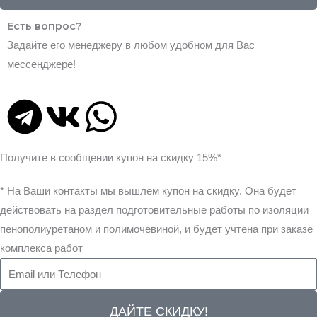
Есть вопрос?
Задайте его менеджеру в любом удобном для Вас
мессенджере!
T
V
W
e
k
h
Получите в сообщении
купон на скидку 15%*
l
a
* На Ваши контакты мы вышлем купон на скидку. Она будет
e
t
действовать на раздел подготовительные работы по изоляции
пенополиуретаном и полимочевиной, и будет учтена при заказе
g
s
комплекса работ
r
a
ДАЙТЕ СКИДКУ!