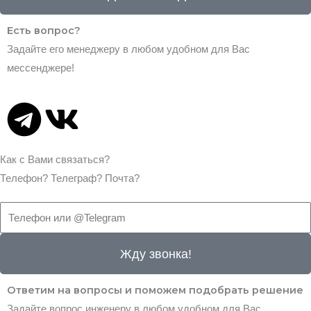
a
p
Есть вопрос?
m
p
Задайте его менеджеру в любом удобном для Вас
мессенджере!
T
V
e
k
Как с Вами связаться?
l
Телефон?
Телеграф?
Почта?
e
g
Жду звонка!
r
Ответим на вопросы и поможем подобрать решение
Задайте вопрос инженеру в любом удобном для Вас