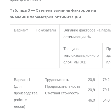
приведён в табл.3.
Таблица 3 — Степень влияния факторов на
значения параметров оптимизации
Вариант
Показатели
Влияние факторов на пара
оптимизации, %
Толщина
Пр
теплоизоляционного
зд
слоя, мм (X1)
пл
Вариант I
Трудоемкость
20,8
79,2
(для
Продолжительность
20,9
79,1
производства
Сметная стоимость
работ с
46,0
54,0
лесов)