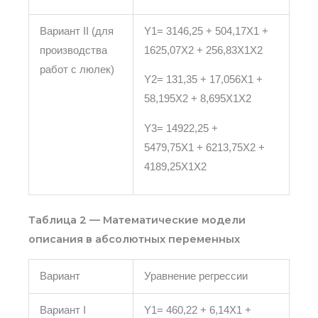
Вариант II (для
Y1= 3146,25 + 504,17X1 +
производства
1625,07X2 + 256,83X1X2
работ с люлек)
Y2= 131,35 + 17,056X1 +
58,195X2 + 8,695X1X2
Y3= 14922,25 +
5479,75X1 + 6213,75X2 +
4189,25X1X2
Таблица 2 — Математические модели
описания в абсолютных переменных
Вариант
Уравнение регрессии
Вариант I
Y1= 460,22 + 6,14X1 +