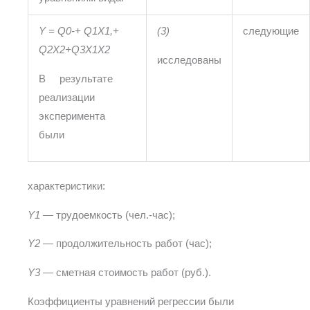
Y
=
Q
0-+
Q
1
X
1,+
(3)
следующие
Q
2
X
2+
Q
3
X
1
X
2
исследованы
В результате
реализации
эксперимента
были
характеристики:
Y1
— трудоемкость (чел.-час);
Y2
— продолжительность работ (час);
Y
3
— сметная стоимость работ (руб.).
Коэффициенты уравнений регрессии были