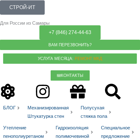
Перейти
СТРОЙ-ИТ
к
содержимому
Для России из Самары
+7 (846) 274-44-63
ВАМ ПЕРЕЗВОНИТЬ?
УСЛУГА МЕСЯЦА:
РЕМОНТ МКД
КОНТАКТЫ
Atom
Instagram
Gift
Sea
БЛОГ
Механизированная
Полусухая
Штукатурка стен
стяжка пола
Утепление
Гидроизоляция
Специальное
пенополиуретаном
полимочевиной
предложение